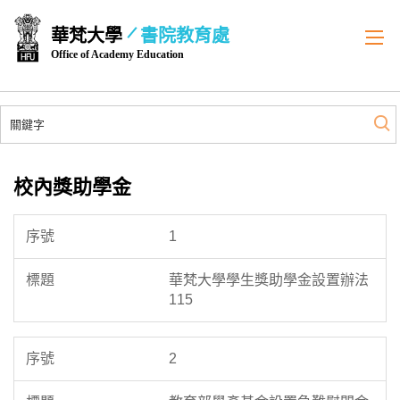
跳
華梵大學
書院教育處
到
Office of Academy Education
主
要
內
容
區
校內獎助學金
1
華梵大學學生獎助學金設置辦法
115
2