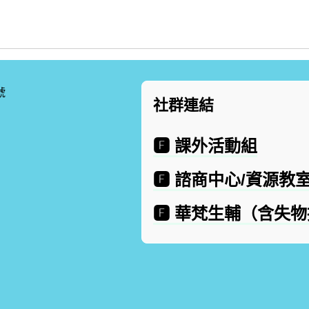
號
社群連結
🅵 課外活動組
🅵 諮商中心/資源教
🅵 華梵生輔（含失