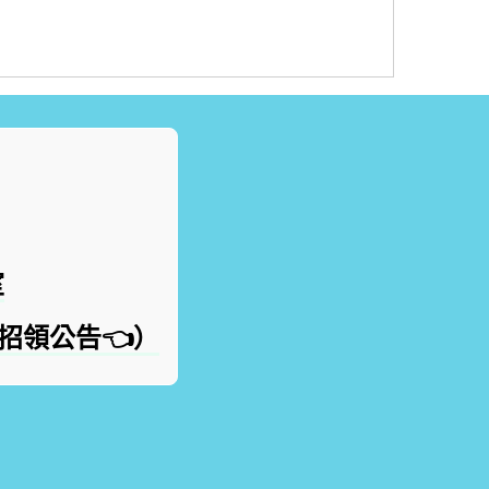
室
物招領公告👈）