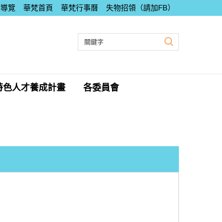
站導覽
華梵首頁
華梵行事曆
失物招領（請加FB）
特色人才養成計畫
各委員會