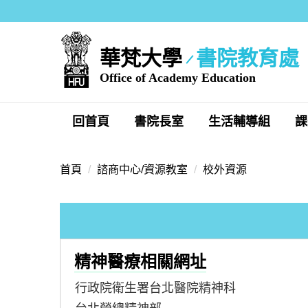
跳
到
主
華梵大學
書院教育處
要
內
Office of Academy Education
容
區
回首頁
書院長室
生活輔導組
課
首頁
諮商中心/資源教室
校外資源
精神醫療相關網址
行政院衛生署台北醫院精神科