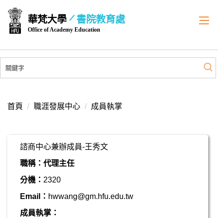
跳
華梵大學
書院教育處
到
Office of Academy Education
主
要
內
容
區
首頁
職涯發展中心
成員執掌
諮商中心兼辦成員-王秀文
職稱：代理主任
分機：
2320
Email：
hwwang@gm.hfu.edu.tw
成員執掌：