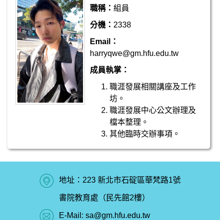
職稱：
組員
分機：
2338
Email：
harryqwe@gm.hfu.edu.tw
成員執掌：
職涯發展相關講座及工作
坊。
職涯發展中心公文辦理及
檔本整理。
其他臨時交辦事項。
地址：223 新北市石碇區華梵路1號
書院教育處（民先館2樓）
E-Mail:
sa@gm.hfu.edu.tw