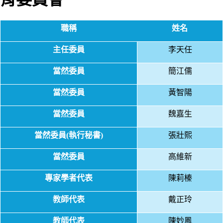
職稱
姓名
主任委員
李天任
當然委員
簡江儒
當然委員
黃智陽
當然委員
魏嘉生
當然委員(執行秘書)
張壯熙
當然委員
高維新
專家學者代表
陳莉榛
教師代表
戴正玲
教師代表
陳妙鳳